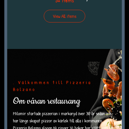
5+ Items
View All items
. Välkommen till Pizzeria
Bolzano
Om våran restaurang
Milomir startade pizzerian i markaryd över 30 år sedan och
har länge skapat pizzor av kärlek till alla i kommunen.
Pizzeria Bolzano slogan Ni ringer Vi bakar har stått som en