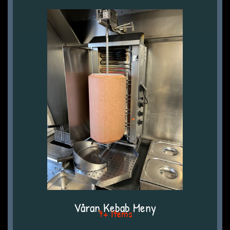
Våran Kebab Meny
7+ Items