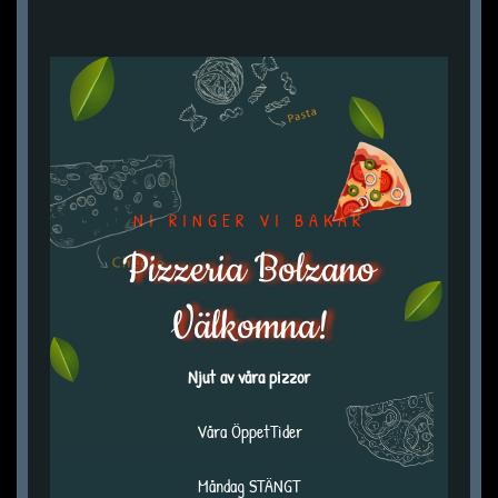
NI RINGER VI BAKAR
Pizzeria Bolzano
Välkomna!
Njut av våra pizzor
Våra ÖppetTider
Måndag STÄNGT