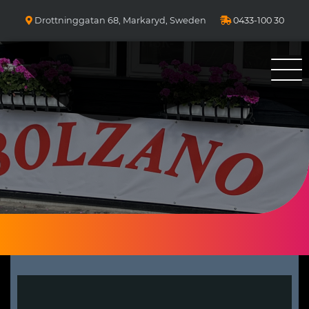
Drottninggatan 68, Markaryd, Sweden
0433-100 30
Bolzano Pizza Kebab & Sallader 25 år i Markaryd. Ni ringer Vi
bakar!
Pizzeria Bolzano