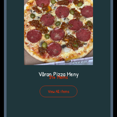
Våran Pizza Meny
51+ Items
View All items